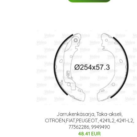
Jarrukenkäsarja, Taka-akseli,
CITROËN,FIAT,PEUGEOT, 4241L2, 4241-L2,
77362286, 9949490
48.41 EUR