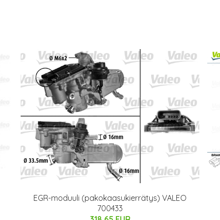
EGR-moduuli (pakokaasukierrätys) VALEO
700433
318.65 EUR