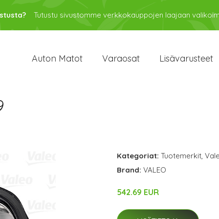
stusta?
Tutustu sivustomme verkkokauppojen laajaan valikoi
Auton Matot
Varaosat
Lisävarusteet
9
Kategoriat:
Tuotemerkit
,
Val
Brand:
VALEO
542.69 EUR