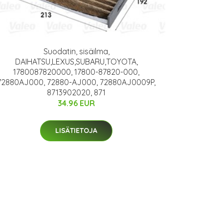
Suodatin, sisäilma,
DAIHATSU,LEXUS,SUBARU,TOYOTA,
1780087820000, 17800-87820-000,
72880AJ000, 72880-AJ000, 72880AJ0009P,
8713902020, 871
34.96 EUR
LISÄTIETOJA