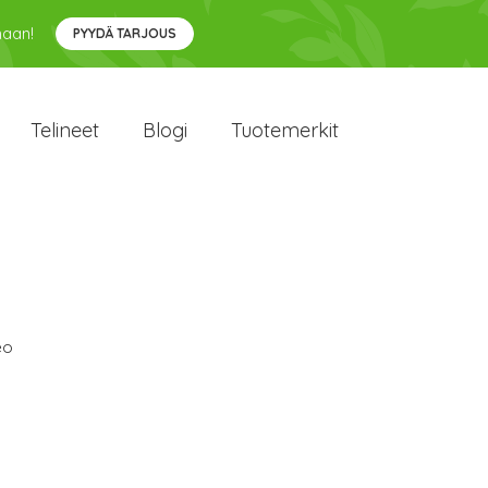
maan!
PYYDÄ TARJOUS
Telineet
Blogi
Tuotemerkit
eo