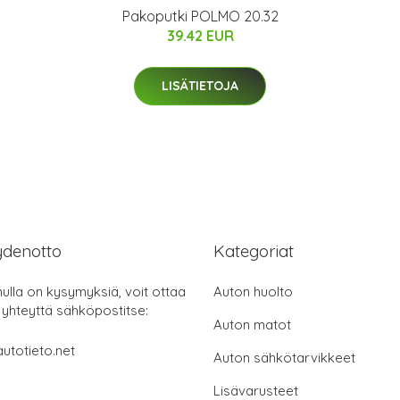
Pakoputki POLMO 20.32
39.42 EUR
LISÄTIETOJA
ydenotto
Kategoriat
nulla on kysymyksiä, voit ottaa
Auton huolto
 yhteyttä sähköpostitse:
Auton matot
utotieto.net
Auton sähkötarvikkeet
Lisävarusteet