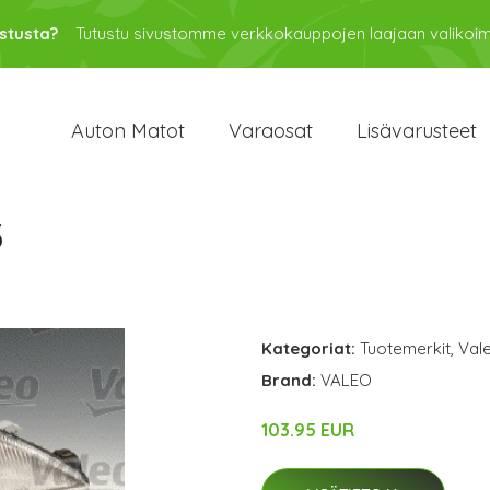
stusta?
Tutustu sivustomme verkkokauppojen laajaan valikoi
Auton Matot
Varaosat
Lisävarusteet
3
Kategoriat:
Tuotemerkit
,
Val
Brand:
VALEO
103.95 EUR