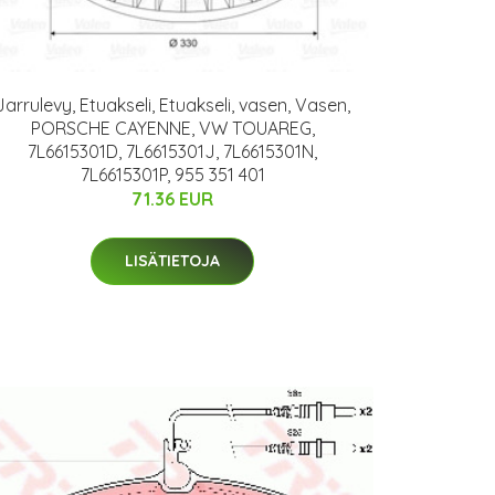
Jarrulevy, Etuakseli, Etuakseli, vasen, Vasen,
PORSCHE CAYENNE, VW TOUAREG,
7L6615301D, 7L6615301J, 7L6615301N,
7L6615301P, 955 351 401
71.36 EUR
LISÄTIETOJA