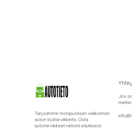
Yhte
Jos si
meihin
Tarjoamme monipuolisen valikoiman
info@a
auton lisätarvikkeita. Osta
autotarvikkeet netistä edullisesti.