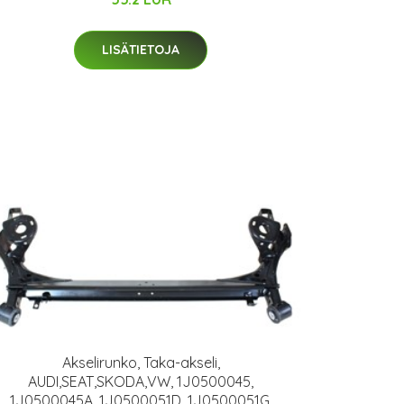
LISÄTIETOJA
Akselirunko, Taka-akseli,
AUDI,SEAT,SKODA,VW, 1J0500045,
1J0500045A, 1J0500051D, 1J0500051G,