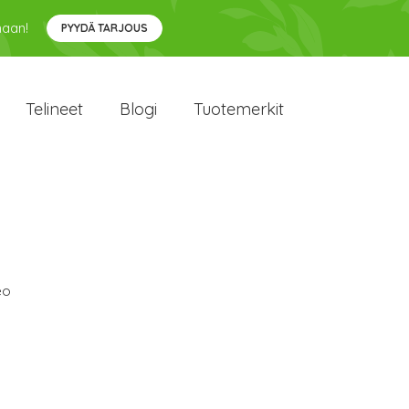
maan!
PYYDÄ TARJOUS
Telineet
Blogi
Tuotemerkit
eo