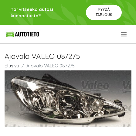
Tarvitseeko autosi
PYYDÄ
TARJOUS
kunnostusta?
.
Ajovalo VALEO 087275
Etusivu
Ajovalo VALEO 087275