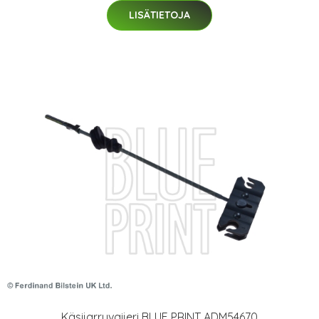
LISÄTIETOJA
Käsijarruvaijeri BLUE PRINT ADM54670