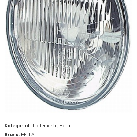
Kategoriat:
Tuotemerkit
,
Hella
Brand:
HELLA