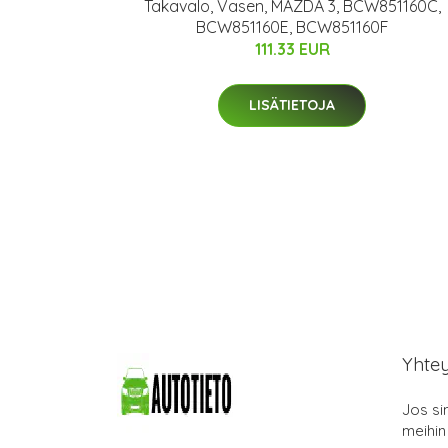
Takavalo, Vasen, MAZDA 3, BCW851160C,
BCW851160E, BCW851160F
111.33 EUR
LISÄTIETOJA
Yhte
Jos si
meihin