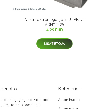
Virranjakajan pyörijä BLUE PRINT
ADN114325
4.29 EUR
LISÄTIETOJA
ydenotto
Kategoriat
nulla on kysymyksiä, voit ottaa
Auton huolto
 yhteyttä sähköpostitse:
Auton matot