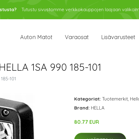
stusta?
Tutustu sivustomme verkkokauppojen laajaan valikoi
Auton Matot
Varaosat
Lisävarusteet
 HELLA 1SA 990 185-101
 185-101
Kategoriat:
Tuotemerkit
,
Hell
Brand:
HELLA
80.77 EUR