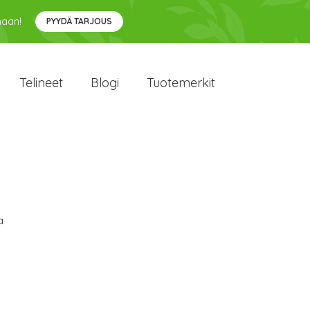
maan!
PYYDÄ TARJOUS
Telineet
Blogi
Tuotemerkit
a