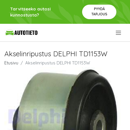
Tarvitseeko autosi
PYYDÄ
TARJOUS
kunnostusta?
.
Akselinripustus DELPHI TD1153W
Etusivu
Akselinripustus DELPHI TD1153W