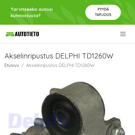
Tarvitseeko autosi
PYYDÄ
TARJOUS
kunnostusta?
.
Akselinripustus DELPHI TD1260W
Etusivu
Akselinripustus DELPHI TD1260W