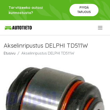
Tarvitseeko autosi
PYYDÄ
TARJOUS
kunnostusta?
.
Akselinripustus DELPHI TD511W
Etusivu
Akselinripustus DELPHI TD511W