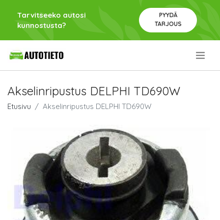
Tarvitseeko autosi
PYYDÄ
TARJOUS
kunnostusta?
.
Akselinripustus DELPHI TD690W
Etusivu
Akselinripustus DELPHI TD690W