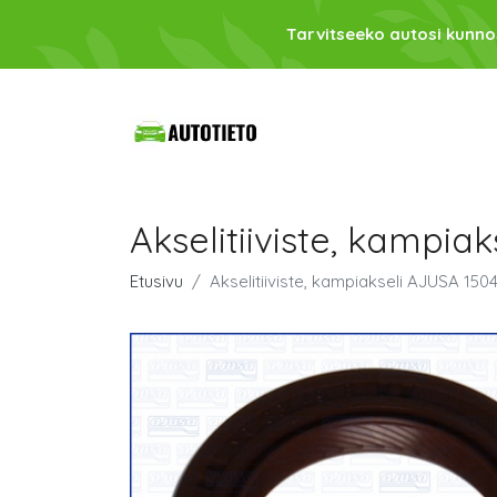
Tarvitseeko autosi kunno
Akselitiiviste, kampia
Etusivu
Akselitiiviste, kampiakseli AJUSA 150