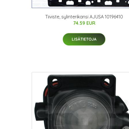
Tiiviste, sylinterikansi AJUSA 10196410
74.59 EUR
LISÄTIETOJA