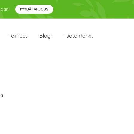
maan!
PYYDÄ TARJOUS
Telineet
Blogi
Tuotemerkit
sa