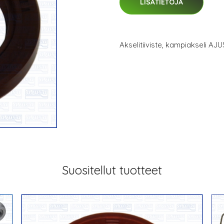
LISÄTIETOJA
Akselitiiviste, kampiakseli A
Suositellut tuotteet