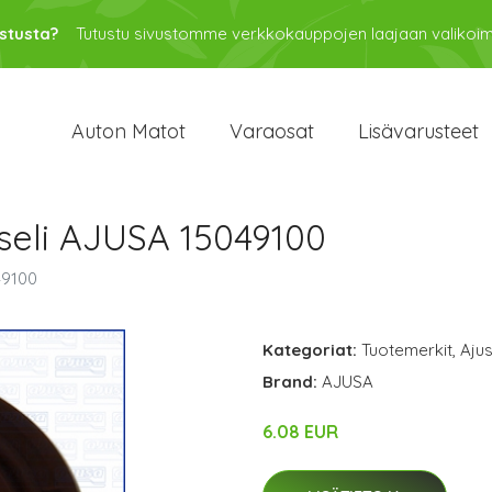
stusta?
Tutustu sivustomme verkkokauppojen laajaan valikoi
Auton Matot
Varaosat
Lisävarusteet
kseli AJUSA 15049100
49100
Kategoriat:
Tuotemerkit
,
Aju
Brand:
AJUSA
6.08 EUR