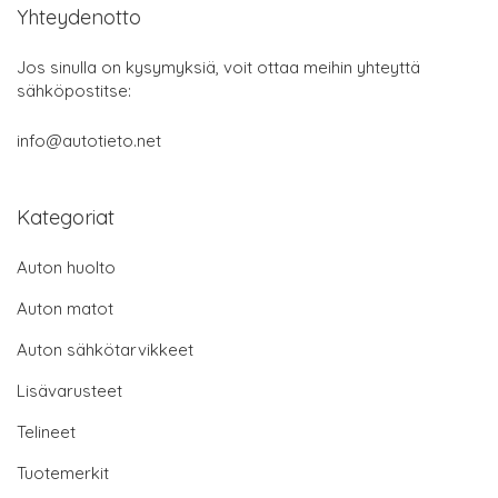
Yhteydenotto
Jos sinulla on kysymyksiä, voit ottaa meihin yhteyttä
sähköpostitse:
info@autotieto.net
Kategoriat
Auton huolto
Auton matot
Auton sähkötarvikkeet
Lisävarusteet
Telineet
Tuotemerkit