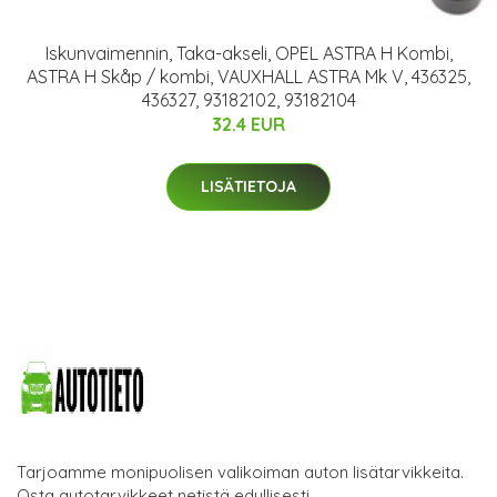
Iskunvaimennin, Taka-akseli, OPEL ASTRA H Kombi,
ASTRA H Skåp / kombi, VAUXHALL ASTRA Mk V, 436325,
436327, 93182102, 93182104
32.4 EUR
LISÄTIETOJA
Tarjoamme monipuolisen valikoiman auton lisätarvikkeita.
Osta autotarvikkeet netistä edullisesti.