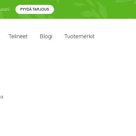
maan!
PYYDÄ TARJOUS
Telineet
Blogi
Tuotemerkit
sa