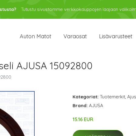
stusta?
Tutustu sivustomme verkkokauppojen laajaan valikoi
Auton Matot
Varaosat
Lisävarusteet
akseli AJUSA 15092800
092800
Kategoriat:
Tuotemerkit
,
Aju
Brand:
AJUSA
15.16 EUR