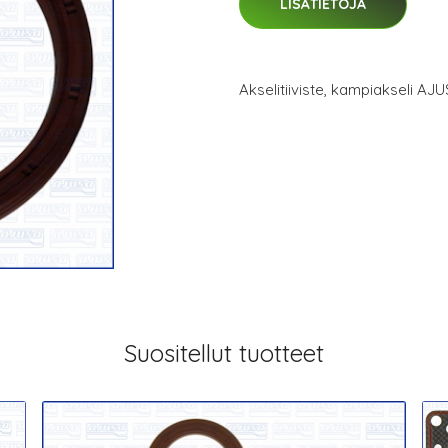
LISÄTIETOJA
Akselitiiviste, kampiakseli A
Suositellut tuotteet