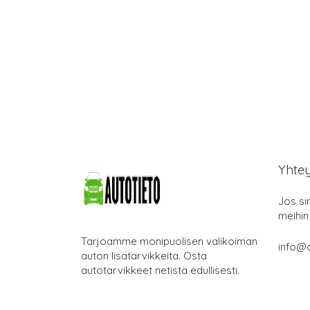
Yhte
Jos si
meihin
Tarjoamme monipuolisen valikoiman
info@a
auton lisätarvikkeita. Osta
autotarvikkeet netistä edullisesti.