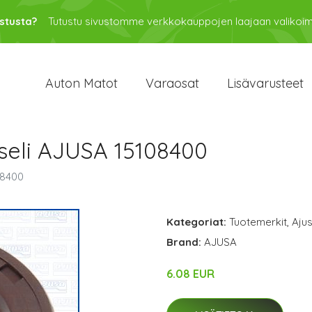
stusta?
Tutustu sivustomme verkkokauppojen laajaan valikoi
Auton Matot
Varaosat
Lisävarusteet
kseli AJUSA 15108400
08400
Kategoriat:
Tuotemerkit
,
Aju
Brand:
AJUSA
6.08 EUR