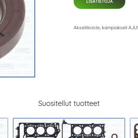
LISÄTIETOJA
Akselitiiviste, kampiakseli A
Suositellut tuotteet