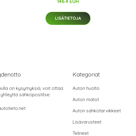
146.4 EUR
LISÄTIETOJA
ydenotto
Kategoriat
nulla on kysymyksiä, voit ottaa
Auton huolto
 yhteyttä sähköpostitse:
Auton matot
utotieto.net
Auton sähkötarvikkeet
Lisävarusteet
Telineet