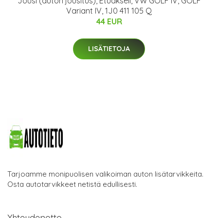
Jousi (auton jousitus), Etuakseli, VW GOLF IV, GOLF
Variant IV, 1J0 411 105 Q
44 EUR
LISÄTIETOJA
Tarjoamme monipuolisen valikoiman auton lisätarvikkeita.
Osta autotarvikkeet netistä edullisesti.
Yhteydenotto