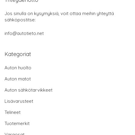
Jos sinulla on kysymyksiä, voit ottaa meihin yhteyttä
sähköpostitse:
info@autotieto.net
Kategoriat
Auton huolto
Auton matot
Auton sähkötarvikkeet
Lisävarusteet
Telineet
Tuotemerkit
Varaosat