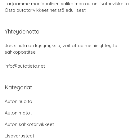
Tarjoamme monipuolisen valikoiman auton lisätarvikkeita.
Osta autotarvikkeet netistä edullisesti.
Yhteydenotto
Jos sinulla on kysymyksiä, voit ottaa meihin yhteyttä
sähköpostitse:
info@autotieto.net
Kategoriat
Auton huolto
Auton matot
Auton sähkötarvikkeet
Lisävarusteet