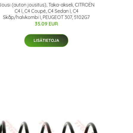
Jousi (auton jousitus), Taka-akseli, CITROËN
C4 I, C4 Coupé, C4 Sedan I, C4
Skåp/halvkombi I, PEUGEOT 307, 5102G7
35.09 EUR
LISÄTIETOJA