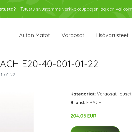
stusta?
Tutustu sivustomme verkkokauppojen laajaan valikoi
Auton Matot
Varaosat
Lisävarusteet
IBACH E20-40-001-01-22
01-01-22
Kategoriat:
Varaosat
,
jouset
Brand:
EIBACH
204.06 EUR