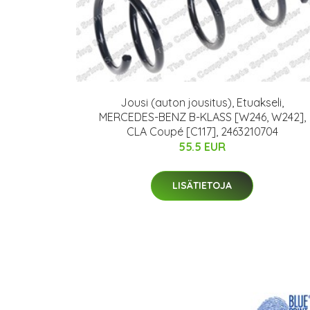
Jousi (auton jousitus), Etuakseli,
MERCEDES-BENZ B-KLASS [W246, W242],
CLA Coupé [C117], 2463210704
55.5 EUR
LISÄTIETOJA