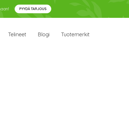
maan!
PYYDÄ TARJOUS
Telineet
Blogi
Tuotemerkit