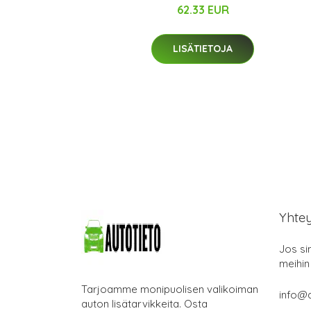
62.33 EUR
LISÄTIETOJA
Yhte
Jos si
meihin
Tarjoamme monipuolisen valikoiman
info@a
auton lisätarvikkeita. Osta