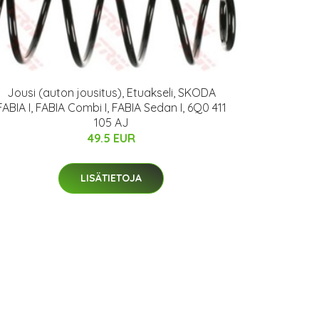
Jousi (auton jousitus), Etuakseli, SKODA
FABIA I, FABIA Combi I, FABIA Sedan I, 6Q0 411
105 AJ
49.5 EUR
LISÄTIETOJA