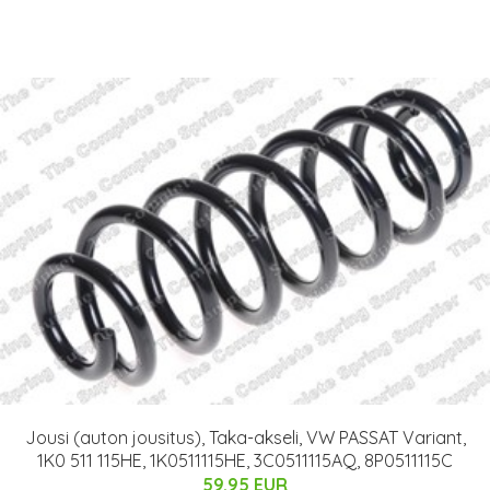
Jousi (auton jousitus), Taka-akseli, VW PASSAT Variant,
1K0 511 115HE, 1K0511115HE, 3C0511115AQ, 8P0511115C
59.95 EUR