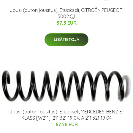
Jousi (auton jousitus), Etuakseli, CITROËN,PEUGEOT,
5002.Q1
57.5 EUR
LISÄTIETOJA
Jousi (auton jousitus), Etuakseli, MERCEDES-BENZ E-
KLASS [W211], 211 321 19 04, A 211 321 19 04
67.26 EUR