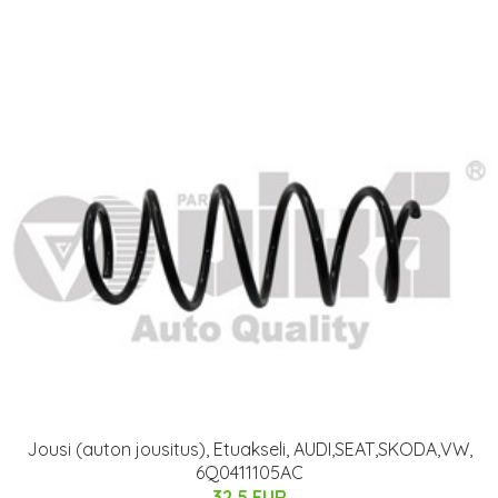
Jousi (auton jousitus), Etuakseli, AUDI,SEAT,SKODA,VW,
6Q0411105AC
32.5 EUR