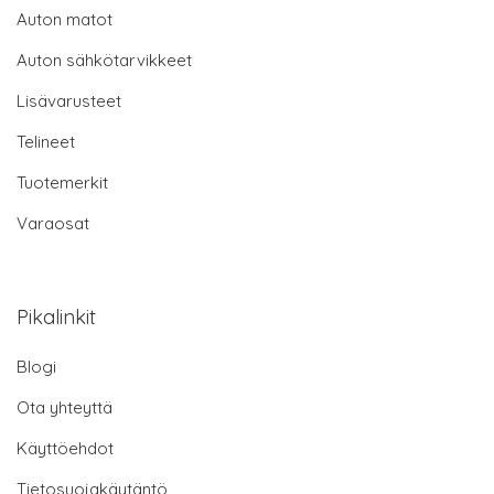
Auton matot
Auton sähkötarvikkeet
Lisävarusteet
Telineet
Tuotemerkit
Varaosat
Pikalinkit
Blogi
Ota yhteyttä
Käyttöehdot
Tietosuojakäytäntö