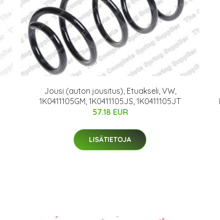
Jousi (auton jousitus), Etuakseli, VW,
1K0411105GM, 1K0411105JS, 1K0411105JT
57.18 EUR
LISÄTIETOJA