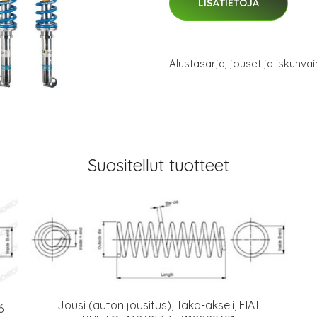
LISÄTIETOJA
Alustasarja, jouset ja iskunva
Suositellut tuotteet
Jousi (auton jousitus), Taka-akseli, FIAT
6