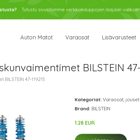
stusta?
Tutustu sivustomme verkkokauppojen laajaan valikoi
Auton Matot
Varaosat
Lisävarusteet
 iskunvaimentimet BILSTEIN 47
et BILSTEIN 47-119215
Kategoriat:
Varaosat
,
jouset
Brand:
BILSTEIN
1.28 EUR