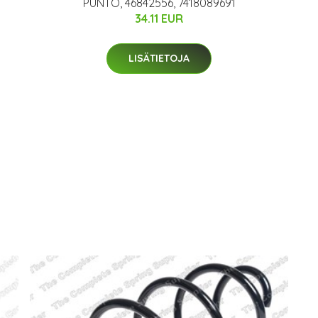
PUNTO, 46842556, 7418089691
34.11 EUR
LISÄTIETOJA