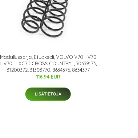
Madallussarja, Etuakseli, VOLVO V70 I, V70
II, V70 III, XC70 CROSS COUNTRY I, 30639173,
31200372, 31303770, 8634376, 8634377
116.94 EUR
LISÄTIETOJA