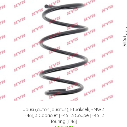
Jousi (auton jousitus), Etuakseli, BMW 3
[E46], 3 Cabriolet [E46], 3 Coupé [E46], 3
Touring [E46]