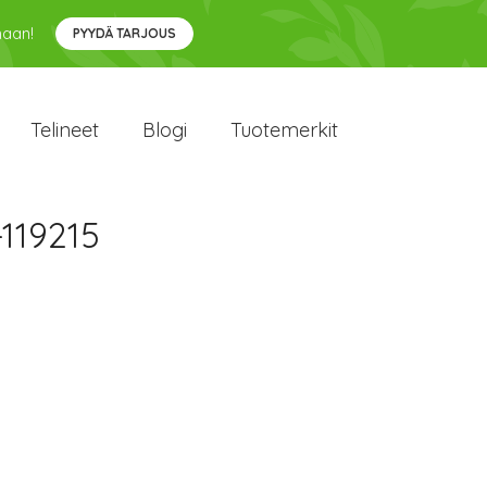
maan!
PYYDÄ TARJOUS
Telineet
Blogi
Tuotemerkit
-119215