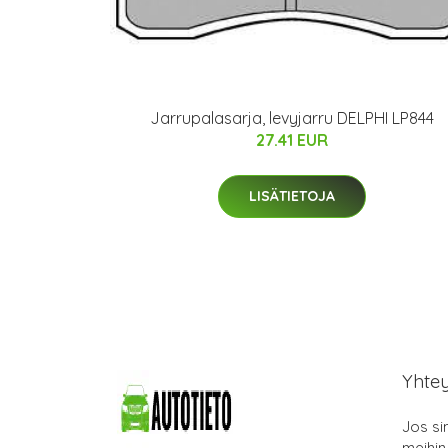
Jarrupalasarja, levyjarru DELPHI LP844
27.41 EUR
LISÄTIETOJA
Yhte
Jos si
meihin