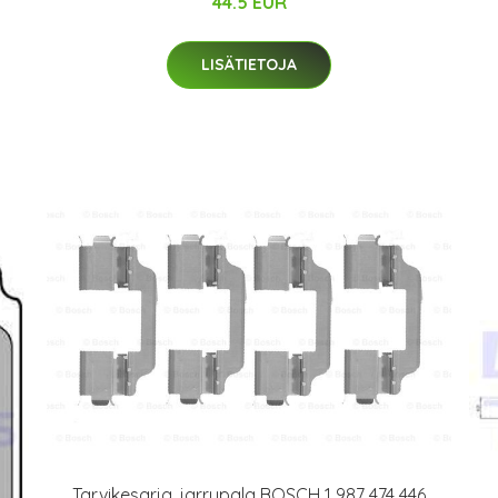
44.5 EUR
LISÄTIETOJA
Tarvikesarja, jarrupala BOSCH 1 987 474 446