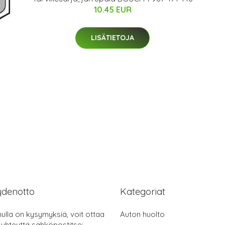
10.45 EUR
LISÄTIETOJA
ydenotto
Kategoriat
nulla on kysymyksiä, voit ottaa
Auton huolto
 yhteyttä sähköpostitse: