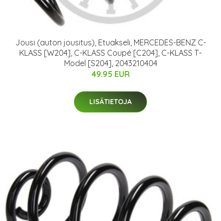
Jousi (auton jousitus), Etuakseli, MERCEDES-BENZ C-
KLASS [W204], C-KLASS Coupé [C204], C-KLASS T-
Model [S204], 2043210404
49.95 EUR
LISÄTIETOJA