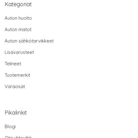
Kategoriat
Auton huolto
Auton matot
Auton sähkötarvikkeet
Lisävarusteet
Telineet
Tuotemerkit
Varaosat
Pikalinkit
Blogi
Ota yhteyttä