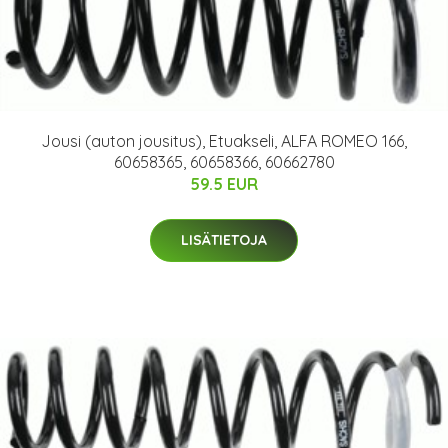
Jousi (auton jousitus), Etuakseli, ALFA ROMEO 166,
60658365, 60658366, 60662780
59.5 EUR
LISÄTIETOJA