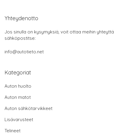
Yhteydenotto
Jos sinulla on kysymyksiä, voit ottaa meihin yhteyttä
sähköpostitse:
info@autotieto.net
Kategoriat
Auton huolto
Auton matot
Auton sähkötarvikkeet
Lisävarusteet
Telineet