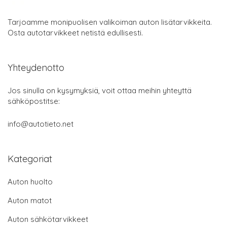
Tarjoamme monipuolisen valikoiman auton lisätarvikkeita.
Osta autotarvikkeet netistä edullisesti.
Yhteydenotto
Jos sinulla on kysymyksiä, voit ottaa meihin yhteyttä
sähköpostitse:
info@autotieto.net
Kategoriat
Auton huolto
Auton matot
Auton sähkötarvikkeet