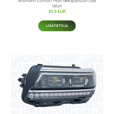
Ansmann Comfort Multi akkupariston USB
laturi
32.9 EUR
LISÄTIETOJA