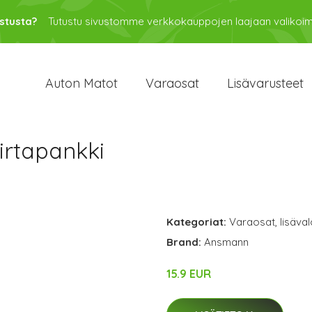
stusta?
Tutustu sivustomme verkkokauppojen laajaan valikoi
Auton Matot
Varaosat
Lisävarusteet
rtapankki
Kategoriat:
Varaosat
,
lisäval
Brand:
Ansmann
15.9 EUR