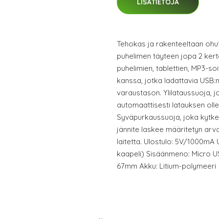
LISÄTIETOJA
Tehokas ja rakenteeltaan ohu
puhelimen täyteen jopa 2 kert
puhelimien, tablettien, MP3-soi
kanssa, jotka ladattavia USB:n
varaustason. Ylilataussuoja, 
automaattisesti latauksen oll
Syväpurkaussuoja, joka kytkee
jännite laskee määritetyn arv
laitetta. Ulostulo: 5V/1000m
kaapeli) Sisäänmeno: Micro U
67mm Akku: Litium-polymeeri