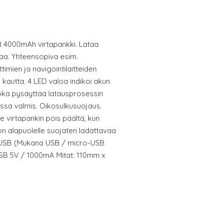
t 4000mAh virtapankki. Lataa
aa. Yhteensopiva esim.
ttimien ja navigointilaitteiden
 kautta. 4 LED valoa indikoi akun
joka pysäyttää latausprosessin
essa valmis. Oikosulkusuojaus.
 virtapankin pois päältä, kun
on alapuolelle suojaten ladattavaa
A USB (Mukana USB / micro-USB
SB 5V / 1000mA Mitat: 110mm x