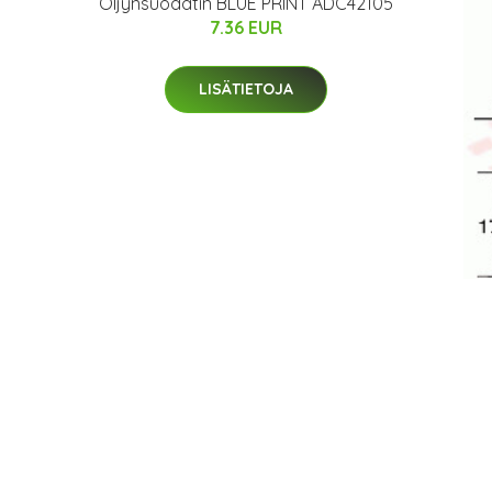
Öljynsuodatin BLUE PRINT ADC42105
7.36 EUR
LISÄTIETOJA