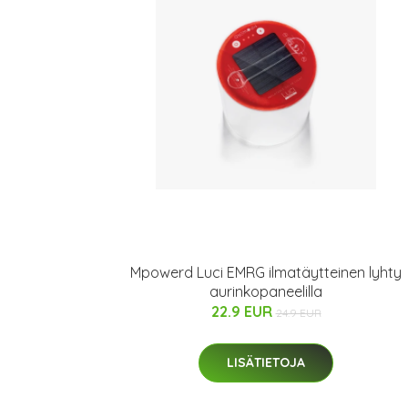
Mpowerd Luci EMRG ilmatäytteinen lyhty
aurinkopaneelilla
22.9 EUR
24.9 EUR
LISÄTIETOJA