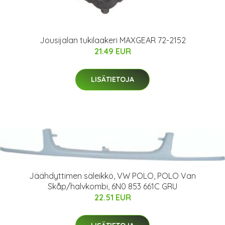
Jousijalan tukilaakeri MAXGEAR 72-2152
21.49 EUR
LISÄTIETOJA
Jäähdyttimen säleikkö, VW POLO, POLO Van
Skåp/halvkombi, 6N0 853 661C GRU
22.51 EUR