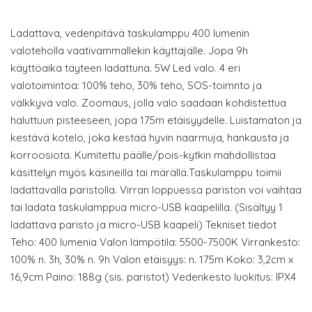
Ladattava, vedenpitävä taskulamppu 400 lumenin
valoteholla vaativammallekin käyttäjälle. Jopa 9h
käyttöaika täyteen ladattuna. 5W Led valo. 4 eri
valotoimintoa: 100% teho, 30% teho, SOS-toimnto ja
välkkyvä valo. Zoomaus, jolla valo saadaan kohdistettua
haluttuun pisteeseen, jopa 175m etäisyydelle. Luistamaton ja
kestävä kotelo, joka kestää hyvin naarmuja, hankausta ja
korroosiota. Kumitettu päälle/pois-kytkin mahdollistaa
käsittelyn myös käsineillä tai märällä.Taskulamppu toimii
ladattavalla paristolla. Virran loppuessa pariston voi vaihtaa
tai ladata taskulamppua micro-USB kaapelilla. (Sisältyy 1
ladattava paristo ja micro-USB kaapeli) Tekniset tiedot
Teho: 400 lumenia Valon lämpötila: 5500-7500K Virrankesto:
100% n. 3h, 30% n. 9h Valon etäisyys: n. 175m Koko: 3,2cm x
16,9cm Paino: 188g (sis. paristot) Vedenkesto luokitus: IPX4