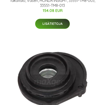
Takavalo, Vasen, HONDA INSIGHT, 33551-TM8-003,
33551-TM8-013
154.08 EUR
LISÄTIETOJA