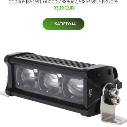
0000051854691, 0000051888062, 51854691, 51927095
93.19 EUR
LISÄTIETOJA