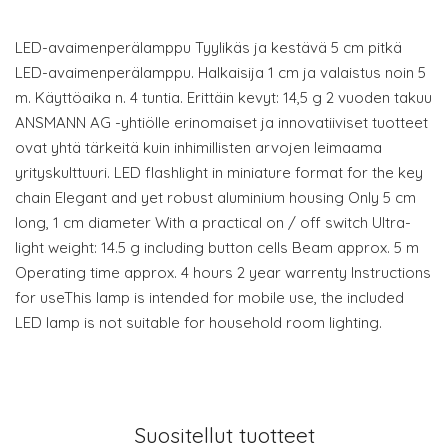
LED-avaimenperälamppu Tyylikäs ja kestävä 5 cm pitkä
LED-avaimenperälamppu. Halkaisija 1 cm ja valaistus noin 5
m. Käyttöaika n. 4 tuntia. Erittäin kevyt: 14,5 g 2 vuoden takuu
ANSMANN AG -yhtiölle erinomaiset ja innovatiiviset tuotteet
ovat yhtä tärkeitä kuin inhimillisten arvojen leimaama
yrityskulttuuri. LED flashlight in miniature format for the key
chain Elegant and yet robust aluminium housing Only 5 cm
long, 1 cm diameter With a practical on / off switch Ultra-
light weight: 14.5 g including button cells Beam approx. 5 m
Operating time approx. 4 hours 2 year warrenty Instructions
for useThis lamp is intended for mobile use, the included
LED lamp is not suitable for household room lighting.
Suositellut tuotteet