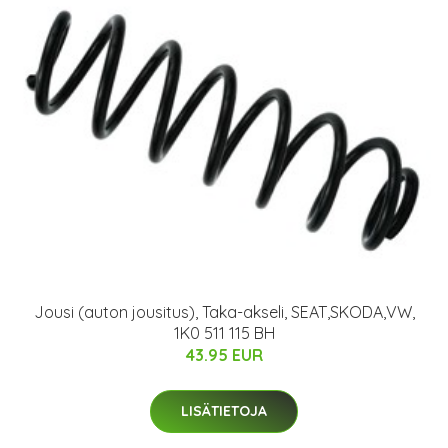
Jousi (auton jousitus), Taka-akseli, SEAT,SKODA,VW,
1K0 511 115 BH
43.95 EUR
LISÄTIETOJA