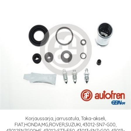
Korjaussarja, jarrusatula, Taka-akseli,
FIAT,HONDA,MG,ROVER,SUZUKI, 43012-SN7-G00,
43012SN7G00HS, 43012-ST3-E50, 43013-SN7-G00, 43013-