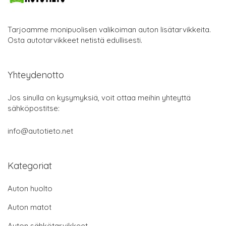
Tarjoamme monipuolisen valikoiman auton lisätarvikkeita.
Osta autotarvikkeet netistä edullisesti.
Yhteydenotto
Jos sinulla on kysymyksiä, voit ottaa meihin yhteyttä
sähköpostitse:
info@autotieto.net
Kategoriat
Auton huolto
Auton matot
Auton sähkötarvikkeet