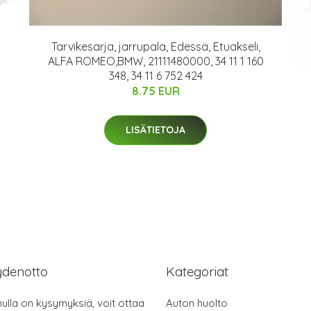
Tarvikesarja, jarrupala, Edessä, Etuakseli,
ALFA ROMEO,BMW, 21111480000, 34 11 1 160
348, 34 11 6 752 424
8.75 EUR
LISÄTIETOJA
ydenotto
Kategoriat
nulla on kysymyksiä, voit ottaa
Auton huolto