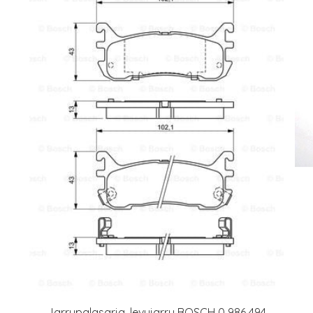
Jarrupalasarja, levyjarru BOSCH 0 986 494