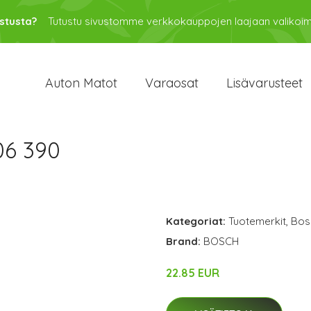
stusta?
Tutustu sivustomme verkkokauppojen laajaan valikoi
Auton Matot
Varaosat
Lisävarusteet
06 390
Kategoriat:
Tuotemerkit
,
Bos
Brand:
BOSCH
22.85 EUR