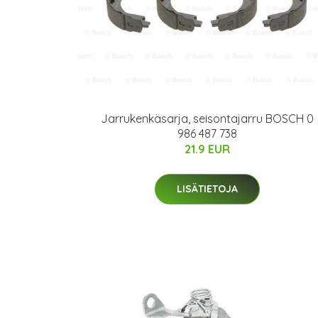
Jarrukenkäsarja, seisontajarru BOSCH 0
986 487 738
21.9 EUR
LISÄTIETOJA