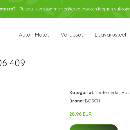
stusta?
Tutustu sivustomme verkkokauppojen laajaan valikoi
Auton Matot
Varaosat
Lisävarusteet
06 409
Kategoriat:
Tuotemerkit
,
Bos
Brand:
BOSCH
28.96 EUR