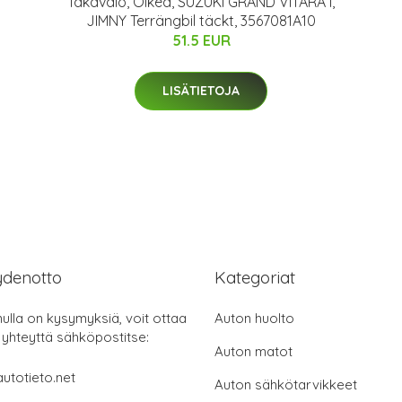
Takavalo, Oikea, SUZUKI GRAND VITARA I,
JIMNY Terrängbil täckt, 3567081A10
51.5 EUR
LISÄTIETOJA
ydenotto
Kategoriat
nulla on kysymyksiä, voit ottaa
Auton huolto
 yhteyttä sähköpostitse:
Auton matot
utotieto.net
Auton sähkötarvikkeet