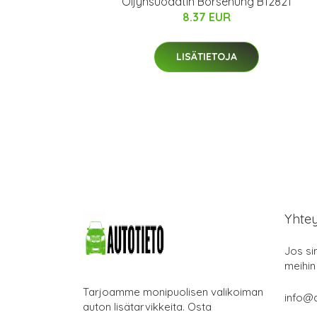
Öljynsuodatin Borsehung B12821
8.37 EUR
LISÄTIETOJA
Yhte
Jos si
meihin
Tarjoamme monipuolisen valikoiman
info@a
auton lisätarvikkeita. Osta