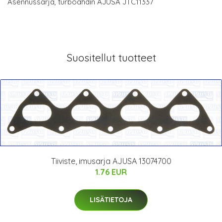
Asennussarja, turboahdin AJUSA JTC11337
Suositellut tuotteet
Tiiviste, imusarja AJUSA 13074700
1.76 EUR
LISÄTIETOJA