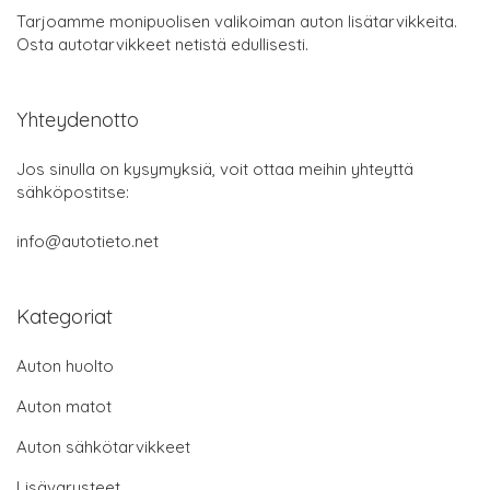
Tarjoamme monipuolisen valikoiman auton lisätarvikkeita.
Osta autotarvikkeet netistä edullisesti.
Yhteydenotto
Jos sinulla on kysymyksiä, voit ottaa meihin yhteyttä
sähköpostitse:
info@autotieto.net
Kategoriat
Auton huolto
Auton matot
Auton sähkötarvikkeet
Lisävarusteet