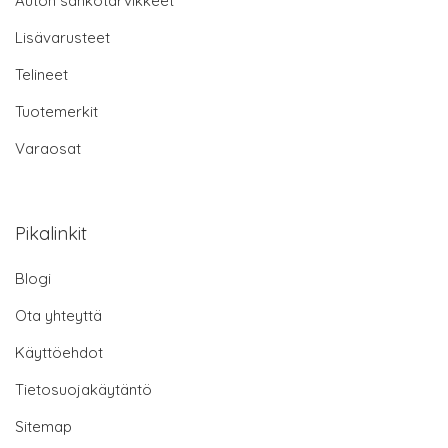
Auton sähkötarvikkeet
Lisävarusteet
Telineet
Tuotemerkit
Varaosat
Pikalinkit
Blogi
Ota yhteyttä
Käyttöehdot
Tietosuojakäytäntö
Sitemap