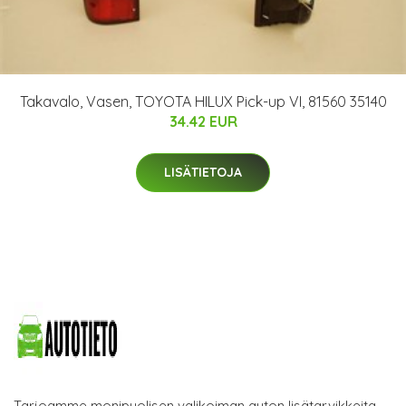
Takavalo, Vasen, TOYOTA HILUX Pick-up VI, 81560 35140
34.42 EUR
LISÄTIETOJA
Tarjoamme monipuolisen valikoiman auton lisätarvikkeita.