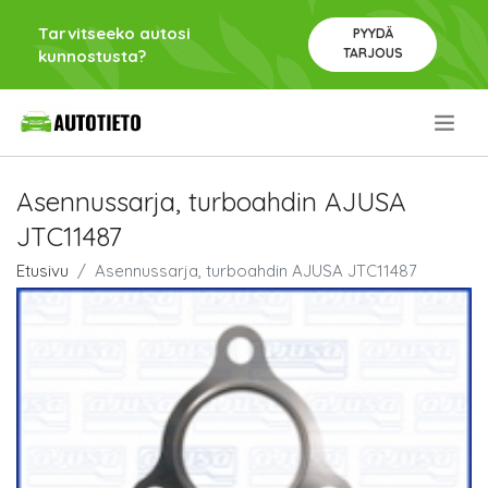
Tarvitseeko autosi
PYYDÄ
TARJOUS
kunnostusta?
.
Asennussarja, turboahdin AJUSA
JTC11487
Etusivu
Asennussarja, turboahdin AJUSA JTC11487