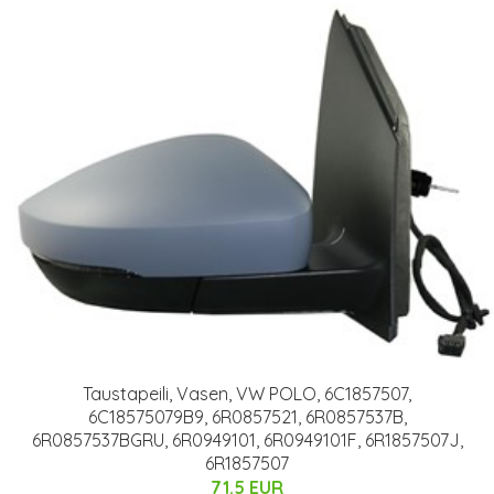
Taustapeili, Vasen, VW POLO, 6C1857507,
6C18575079B9, 6R0857521, 6R0857537B,
6R0857537BGRU, 6R0949101, 6R0949101F, 6R1857507J,
6R1857507
71.5 EUR