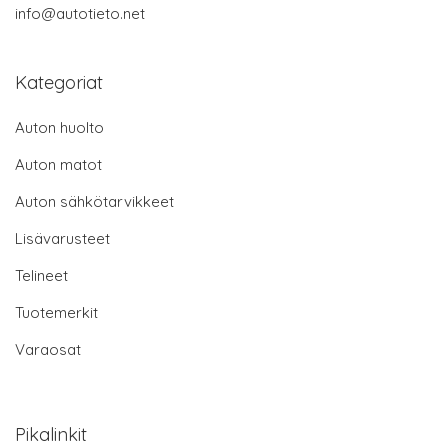
info@autotieto.net
Kategoriat
Auton huolto
Auton matot
Auton sähkötarvikkeet
Lisävarusteet
Telineet
Tuotemerkit
Varaosat
Pikalinkit