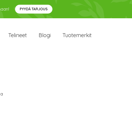
maan!
PYYDÄ TARJOUS
Telineet
Blogi
Tuotemerkit
sa