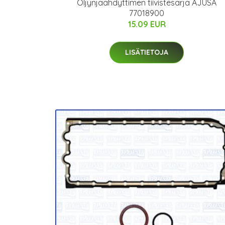
Öljynjäähdyttimen tiivistesarja AJUSA
77018900
15.09 EUR
LISÄTIETOJA