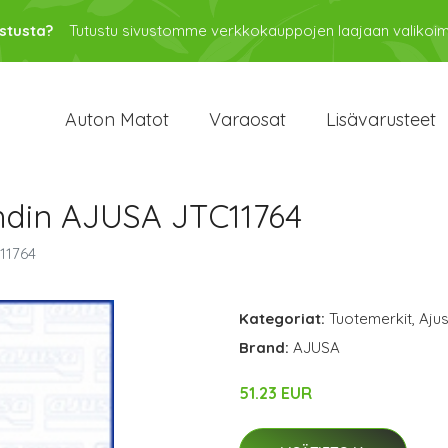
stusta?
Tutustu sivustomme verkkokauppojen laajaan valikoi
Auton Matot
Varaosat
Lisävarusteet
hdin AJUSA JTC11764
11764
Kategoriat:
Tuotemerkit
,
Aju
Brand:
AJUSA
51.23 EUR