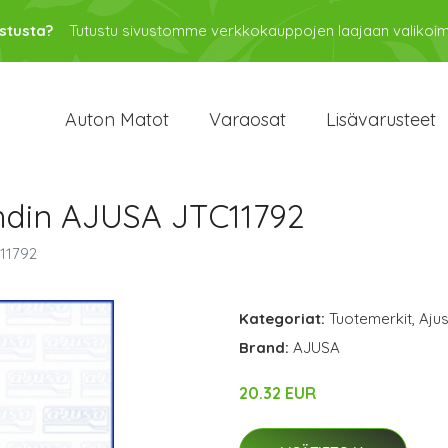
stusta?
Tutustu sivustomme verkkokauppojen laajaan valikoi
Auton Matot
Varaosat
Lisävarusteet
hdin AJUSA JTC11792
11792
Kategoriat:
Tuotemerkit
,
Aju
Brand:
AJUSA
20.32 EUR