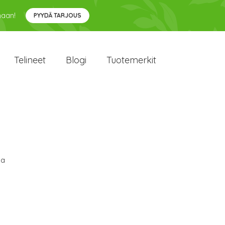
maan!
PYYDÄ TARJOUS
Telineet
Blogi
Tuotemerkit
sa