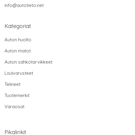
info@autotieto.net
Kategoriat
Auton huolto
Auton matot
Auton sähkötarvikkeet
Lisävarusteet
Telineet
Tuotemerkit
Varaosat
Pikalinkit