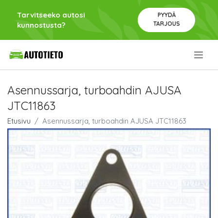
Tarvitseeko autosi
PYYDÄ
TARJOUS
kunnostusta?
.
Asennussarja, turboahdin AJUSA
JTC11863
Etusivu
Asennussarja, turboahdin AJUSA JTC11863