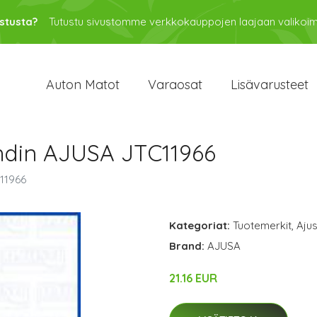
stusta?
Tutustu sivustomme verkkokauppojen laajaan valikoi
Auton Matot
Varaosat
Lisävarusteet
hdin AJUSA JTC11966
11966
Kategoriat:
Tuotemerkit
,
Aju
Brand:
AJUSA
21.16 EUR