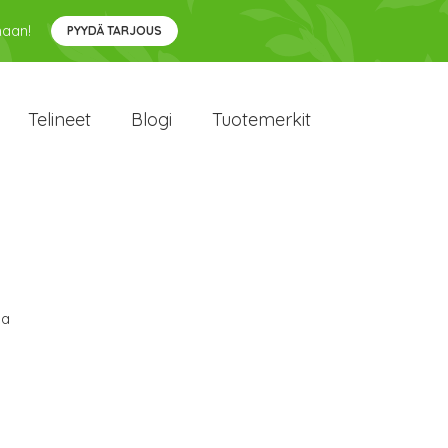
maan!
PYYDÄ TARJOUS
Telineet
Blogi
Tuotemerkit
sa