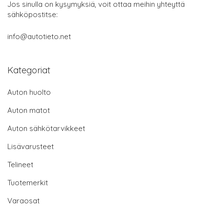
Jos sinulla on kysymyksiä, voit ottaa meihin yhteyttä
sähköpostitse:
info@autotieto.net
Kategoriat
Auton huolto
Auton matot
Auton sähkötarvikkeet
Lisävarusteet
Telineet
Tuotemerkit
Varaosat