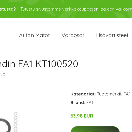
stusta?
Tutustu sivustomme verkkokauppojen laajaan valikoi
Auton Matot
Varaosat
Lisävarusteet
hdin FA1 KT100520
520
Kategoriat:
Tuotemerkit
,
FA1
Brand:
FA1
63.98 EUR