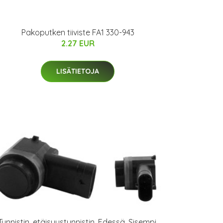
Pakoputken tiiviste FA1 330-943
2.27 EUR
LISÄTIETOJA
Tunnistin, etäisyystunnistin, Edessä, Sisempi,