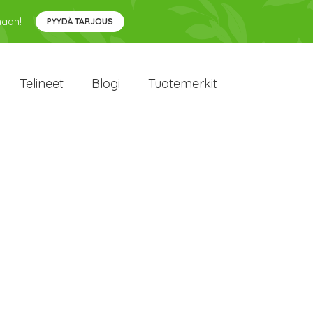
maan!
PYYDÄ TARJOUS
Telineet
Blogi
Tuotemerkit