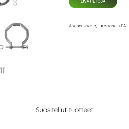
LISÄTIETOJA
Asennussarja, turboahdin FA
Suositellut tuotteet