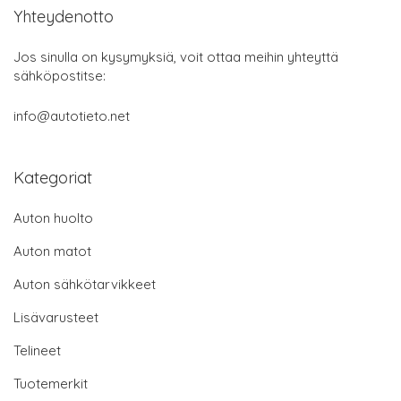
Yhteydenotto
Jos sinulla on kysymyksiä, voit ottaa meihin yhteyttä
sähköpostitse:
info@autotieto.net
Kategoriat
Auton huolto
Auton matot
Auton sähkötarvikkeet
Lisävarusteet
Telineet
Tuotemerkit