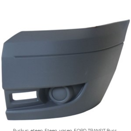
Puskuri, eteen, Eteen, vasen, FORD TRANSIT Buss,