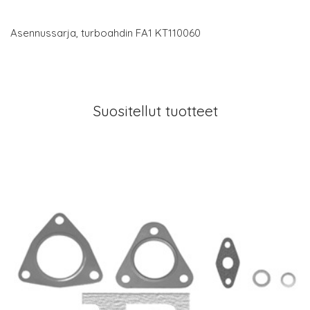
Asennussarja, turboahdin FA1 KT110060
Suositellut tuotteet