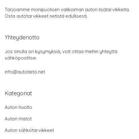
Tarjoamme monipuolisen valikoiman auton lisätarvikkeita.
Osta autotarvikkeet netistä edullisesti.
Yhteydenotto
Jos sinulla on kysymyksiä, voit ottaa meihin yhteyttä
sähköpostitse:
info@autotieto.net
Kategoriat
Auton huolto
Auton matot
Auton sähkötarvikkeet