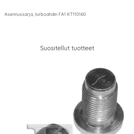
Asennussarja, turboahdin FA1 KT110160
Suositellut tuotteet