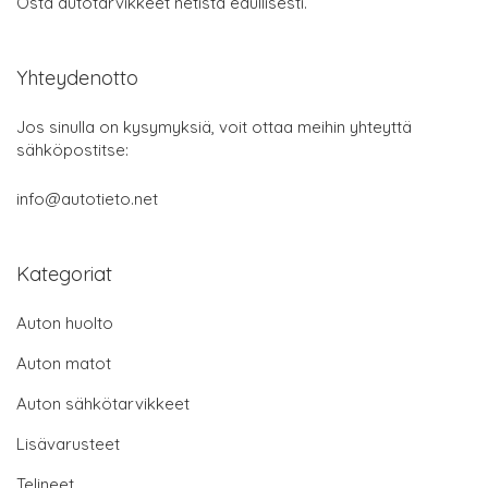
Osta autotarvikkeet netistä edullisesti.
Yhteydenotto
Jos sinulla on kysymyksiä, voit ottaa meihin yhteyttä
sähköpostitse:
info@autotieto.net
Kategoriat
Auton huolto
Auton matot
Auton sähkötarvikkeet
Lisävarusteet
Telineet