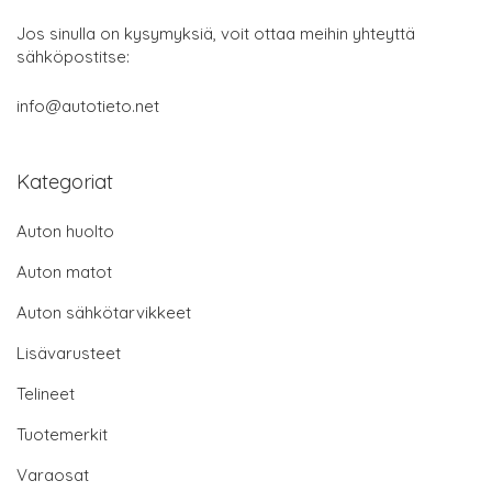
Jos sinulla on kysymyksiä, voit ottaa meihin yhteyttä
sähköpostitse:
info@autotieto.net
Kategoriat
Auton huolto
Auton matot
Auton sähkötarvikkeet
Lisävarusteet
Telineet
Tuotemerkit
Varaosat