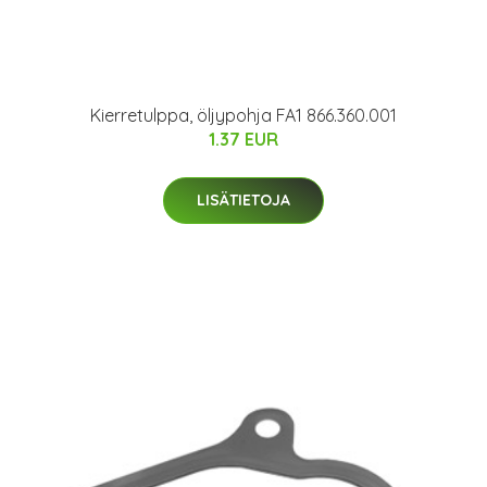
Kierretulppa, öljypohja FA1 866.360.001
1.37 EUR
LISÄTIETOJA