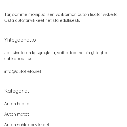
Tarjoamme monipuolisen valikoiman auton lisätarvikkeita.
Osta autotarvikkeet netistä edullisesti.
Yhteydenotto
Jos sinulla on kysymyksiä, voit ottaa meihin yhteyttä
sähköpostitse:
info@autotieto.net
Kategoriat
Auton huolto
Auton matot
Auton sähkötarvikkeet