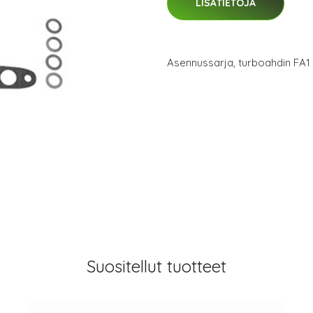
LISÄTIETOJA
Asennussarja, turboahdin FA
Suositellut tuotteet