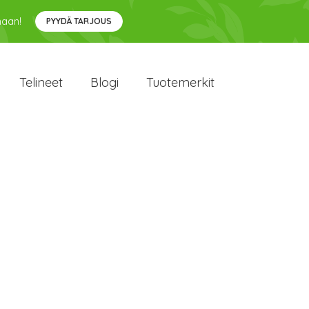
maan!
PYYDÄ TARJOUS
Telineet
Blogi
Tuotemerkit