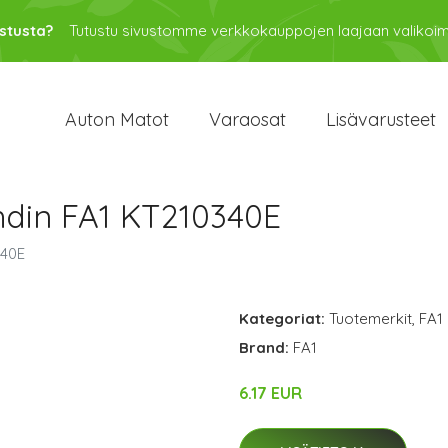
stusta?
Tutustu sivustomme verkkokauppojen laajaan valikoi
Auton Matot
Varaosat
Lisävarusteet
hdin FA1 KT210340E
340E
Kategoriat:
Tuotemerkit
,
FA1
Brand:
FA1
6.17 EUR