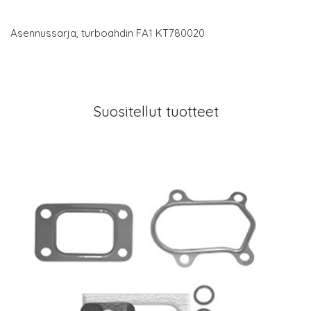
Asennussarja, turboahdin FA1 KT780020
Suositellut tuotteet