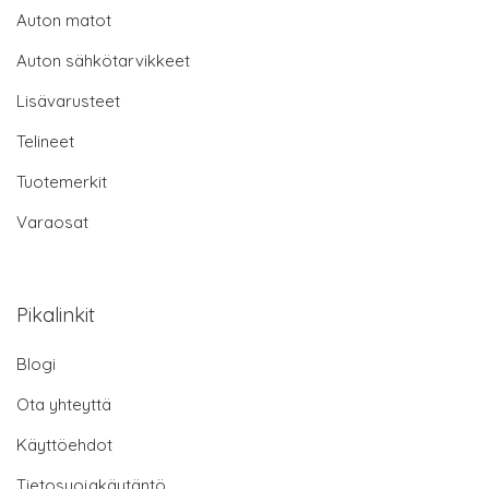
Auton matot
Auton sähkötarvikkeet
Lisävarusteet
Telineet
Tuotemerkit
Varaosat
Pikalinkit
Blogi
Ota yhteyttä
Käyttöehdot
Tietosuojakäytäntö