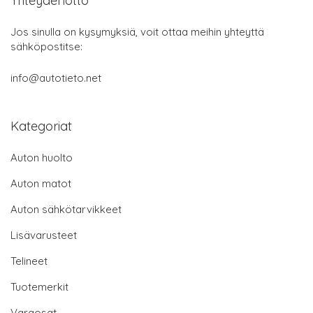
Yhteydenotto
Jos sinulla on kysymyksiä, voit ottaa meihin yhteyttä
sähköpostitse:
info@autotieto.net
Kategoriat
Auton huolto
Auton matot
Auton sähkötarvikkeet
Lisävarusteet
Telineet
Tuotemerkit
Varaosat