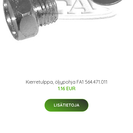
Kierretulppa, öljypohja FA1 564.471.011
1.16 EUR
LISÄTIETOJA