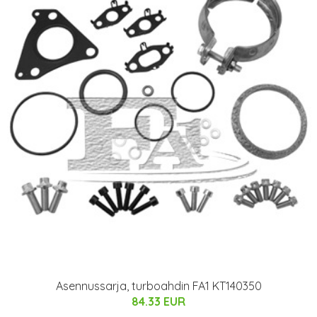
Asennussarja, turboahdin FA1 KT140350
84.33 EUR