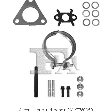
Asennussarja, turboahdin FA1 KT760050